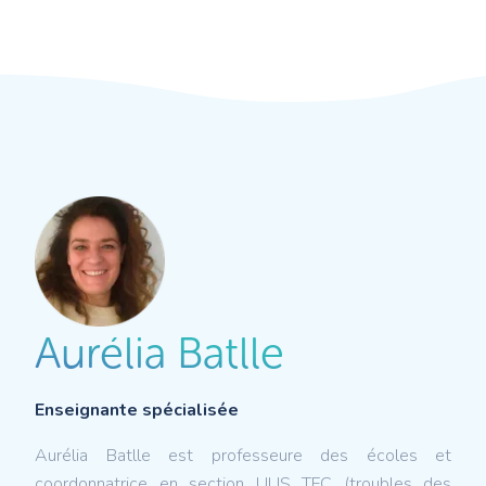
Aurélia Batlle
Enseignante spécialisée
Aurélia Batlle est professeure des écoles et
coordonnatrice en section ULIS TFC (troubles des